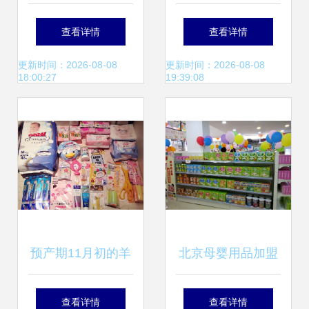
暨第24届CBME盛
母婴好物伴你行
查看详情
查看详情
会 母婴用品行业新
更新时间：2026-08-08
更新时间：2026-08-08
18:00:27
19:39:08
航标
预产期11月初的羊
北京母婴用品加盟
宝准麻麻囤货记 陆
热门品牌盘点——
查看详情
查看详情