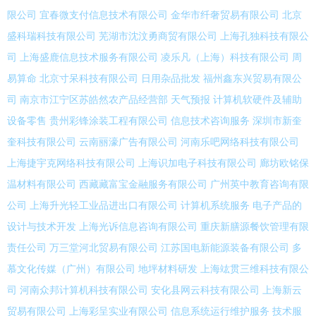
限公司
宜春微支付信息技术有限公司
金华市纤奢贸易有限公司
北京
盛科瑞科技有限公司
芜湖市沈汶勇商贸有限公司
上海孔独科技有限公
司
上海盛鹿信息技术服务有限公司
凌乐凡（上海）科技有限公司
周
易算命
北京寸呆科技有限公司
日用杂品批发
福州鑫东兴贸易有限公
司
南京市江宁区苏皓然农产品经营部
天气预报
计算机软硬件及辅助
设备零售
贵州彩锋涂装工程有限公司
信息技术咨询服务
深圳市新奎
奎科技有限公司
云南丽濠广告有限公司
河南乐吧网络科技有限公司
上海捷宇克网络科技有限公司
上海识加电子科技有限公司
廊坊欧铭保
温材料有限公司
西藏藏富宝金融服务有限公司
广州英中教育咨询有限
公司
上海升光轻工业品进出口有限公司
计算机系统服务
电子产品的
设计与技术开发
上海光诉信息咨询有限公司
重庆新膳源餐饮管理有限
责任公司
万三堂河北贸易有限公司
江苏国电新能源装备有限公司
多
慕文化传媒（广州）有限公司
地坪材料研发
上海竑贯三维科技有限公
司
河南众邦计算机科技有限公司
安化县网云科技有限公司
上海新云
贸易有限公司
上海彩呈实业有限公司
信息系统运行维护服务
技术服