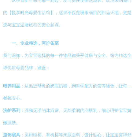
从孕育新生命的那一刻起，爱与责任便悄然滋长。欢迎来到我们
的【悦享时光母婴生活馆】，这里不仅是琳琅满目的用品天地，更是
您与宝宝温馨旅程的安心起点。
一、专业精选，呵护备至
我们深知，为宝宝选择的每一件物品都关乎健康与安全。馆内精选全
球优质母婴品牌，涵盖：
喂养用品
：从贴近母乳的奶瓶奶嘴，到科学配方的营养辅食，让每一
餐都安心。
洗护系列
：温和无泪的沐浴露、天然柔润的润肤乳，细心呵护宝宝娇
嫩肌肤。
服饰寝具
：采用纯棉、有机棉等亲肤面料，设计贴心，让宝宝穿得舒