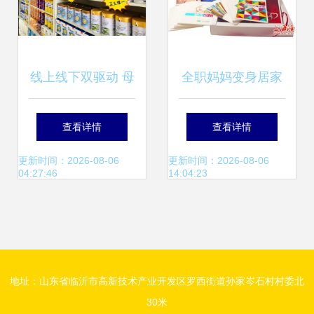
线上线下双驱动 母
全职妈妈变身居家
婴门店玩转私域流
创业家 孕婴用品代
查看详情
查看详情
量的实战策略
理，不出门也能掘
更新时间：2026-08-06
更新时间：2026-08-06
04:27:46
14:04:23
金母婴蓝海
地址：山东省临沂市高新技术产业开发区罗西街道孙家岑石村村委北
30米